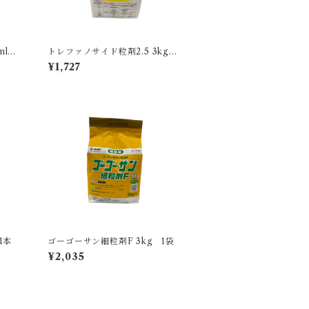
l 1
トレファノサイド粒剤2.5 3kg 1
袋
¥1,727
1本
ゴーゴーサン細粒剤F 3kg 1袋
¥2,035