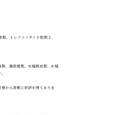
草剤。トレファノサイド粒剤２．
毒剤、箱処理剤、水稲殺虫剤、水稲
す。
家様から非常に好評を得ておりま