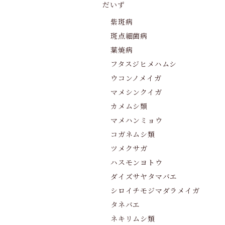
だいず
紫斑病
斑点細菌病
葉焼病
フタスジヒメハムシ
ウコンノメイガ
マメシンクイガ
カメムシ類
マメハンミョウ
コガネムシ類
ツメクサガ
ハスモンヨトウ
ダイズサヤタマバエ
シロイチモジマダラメイガ
タネバエ
ネキリムシ類