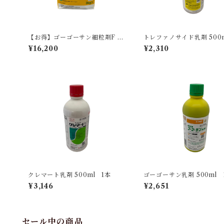
【お得】ゴーゴーサン細粒剤F 3k
トレファノサイド乳剤 500m
g 【1箱】8袋入
本
¥16,200
¥2,310
クレマート乳剤 500ml 1本
ゴーゴーサン乳剤 500ml 
¥3,146
¥2,651
セール中の商品