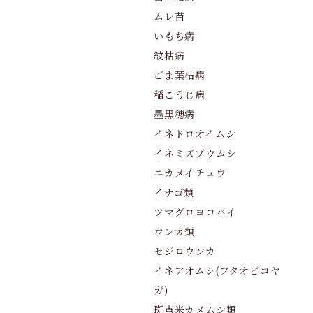
ムレ苗
いもち病
紋枯病
ごま葉枯病
稲こうじ病
墨黒穂病
イネドロオイムシ
イネミズゾウムシ
ニカメイチュウ
イナゴ類
ツマグロヨコバイ
ウンカ類
セジロウンカ
イネアオムシ(フタオビコヤ
ガ)
斑点米カメムシ類