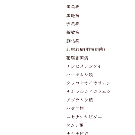
黒星病
黒斑病
赤星病
輪紋病
胴枯病
心腐れ症(胴枯病菌)
花腐細菌病
ナシヒメシンクイ
ハマキムシ類
クワコナカイガラムシ
ナシマルカイガラムシ
アブラムシ類
ハダニ類
ニセナシサビダニ
ケムシ類
ナシチビガ