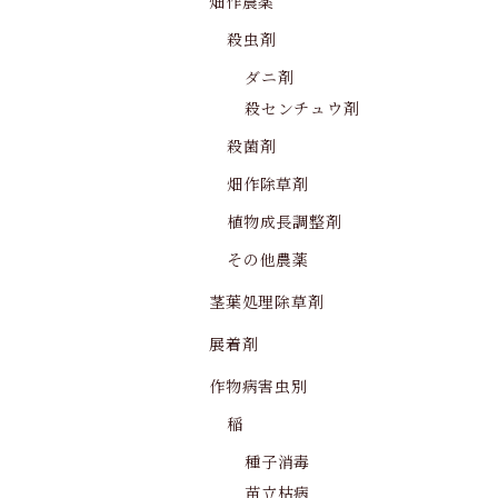
畑作農薬
殺虫剤
ダニ剤
殺センチュウ剤
殺菌剤
畑作除草剤
植物成長調整剤
その他農薬
茎葉処理除草剤
展着剤
作物病害虫別
稲
種子消毒
苗立枯病