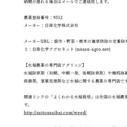
納期が遅れる場合はメールでご連絡致します。
農薬登録番号：9512
メーカー：日産化学株式会社
メーカーURL：畑作・野菜・樹木の雑草防除の定番除
５：日産化学アグロネット (nissan-agro.net)
【水稲農薬の専門店アグリッジ】
水稲除草剤（初期、中期一発、後期除草剤）や種籾消
殺菌剤、茎葉処理剤など水稲に関する農薬の専門店で
関連リンクの「よくわかる水稲栽培」は全国の水稲農
す。
http://suitousaibai.com/weed/