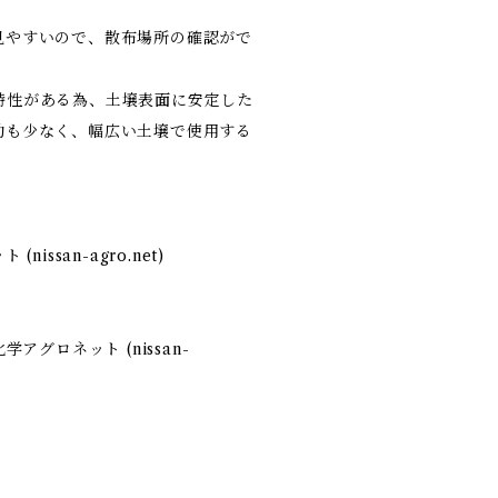
見やすいので、散布場所の確認がで
特性がある為、土壌表面に安定した
動も少なく、幅広い土壌で使用する
ssan-agro.net)
グロネット (nissan-