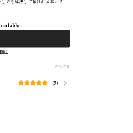
少しでも解決して頂ければ幸いで
available
向け
通報する
(5)