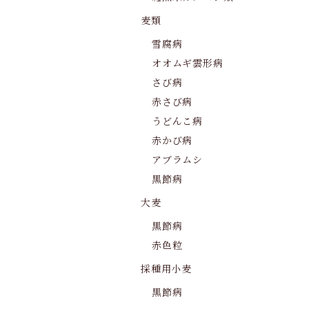
麦類
雪腐病
オオムギ雲形病
さび病
赤さび病
うどんこ病
赤かび病
アブラムシ
黒節病
大麦
黒節病
赤色粒
採種用小麦
黒節病