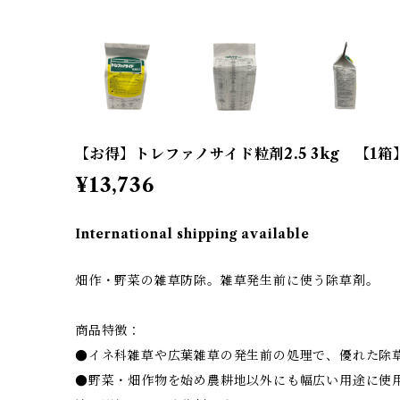
【お得】トレファノサイド粒剤2.5 3kg 【1箱
¥13,736
International shipping available
畑作・野菜の雑草防除。雑草発生前に使う除草剤。
商品特徴：
●イネ科雑草や広葉雑草の発生前の処理で、優れた除
●野菜・畑作物を始め農耕地以外にも幅広い用途に使