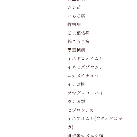
ムレ苗
いもち病
紋枯病
ごま葉枯病
稲こうじ病
墨黒穂病
イネドロオイムシ
イネミズゾウムシ
ニカメイチュウ
イナゴ類
ツマグロヨコバイ
ウンカ類
セジロウンカ
イネアオムシ(フタオビコヤ
ガ)
斑点米カメムシ類