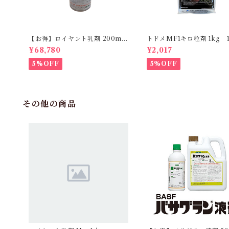
【お得】ロイヤント乳剤 200ml
トドメMF1キロ粒剤 1kg 
【1箱】20本入
¥68,780
¥2,017
5%OFF
5%OFF
その他の商品