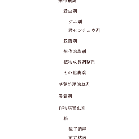
畑作農薬
殺虫剤
ダニ剤
殺センチュウ剤
殺菌剤
畑作除草剤
植物成長調整剤
その他農薬
茎葉処理除草剤
展着剤
作物病害虫別
稲
種子消毒
苗立枯病