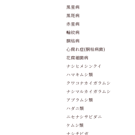
黒星病
黒斑病
赤星病
輪紋病
胴枯病
心腐れ症(胴枯病菌)
花腐細菌病
ナシヒメシンクイ
ハマキムシ類
クワコナカイガラムシ
ナシマルカイガラムシ
アブラムシ類
ハダニ類
ニセナシサビダニ
ケムシ類
ナシチビガ