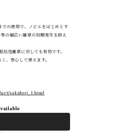
までの使用で、ノビエをはじめとす
リ等の幅広い雑草の初期発生を抑え
抵抗性雑草に対しても有効です。
なく、安心して使えます。
uct/sakidori_1.html
available