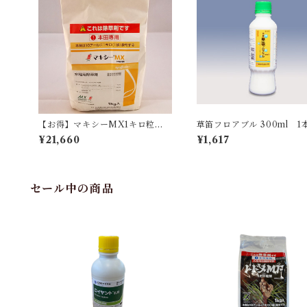
【お得】マキシーMX1キロ粒剤 1
草笛フロアブル 300ml 1
kg 【1箱】12袋入
¥21,660
¥1,617
セール中の商品