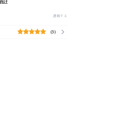
向け
通報する
(5)