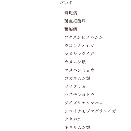
だいず
紫斑病
斑点細菌病
葉焼病
フタスジヒメハムシ
ウコンノメイガ
マメシンクイガ
カメムシ類
マメハンミョウ
コガネムシ類
ツメクサガ
ハスモンヨトウ
ダイズサヤタマバエ
シロイチモジマダラメイガ
タネバエ
ネキリムシ類