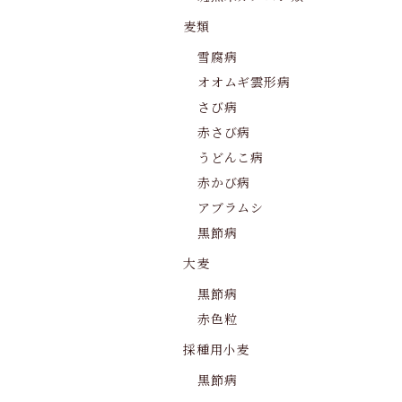
麦類
雪腐病
オオムギ雲形病
さび病
赤さび病
うどんこ病
赤かび病
アブラムシ
黒節病
大麦
黒節病
赤色粒
採種用小麦
黒節病