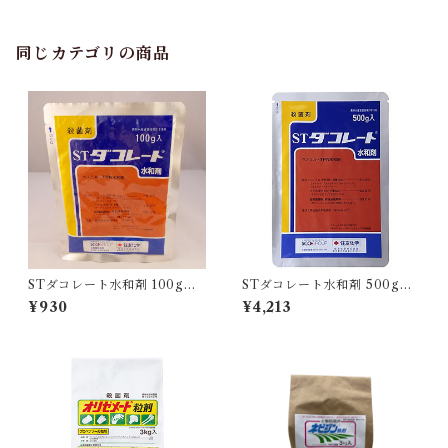
同じカテゴリの商品
STダコレート水和剤 100g 1
STダコレート水和剤 500g 1
袋
袋
¥930
¥4,213