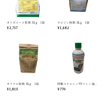
オリゼメート粒剤 3kg 1袋
ネビジン粉剤 3kg 1袋
¥2,717
¥1,482
オラクル粉剤 3kg 1袋
特製スケルシン95マシン油乳
剤 500ml 1本
¥1,815
¥770