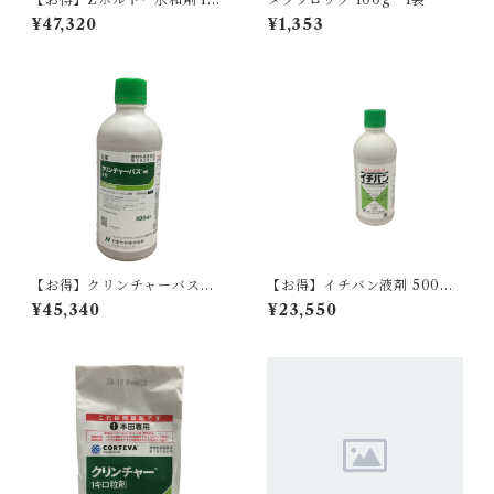
【1箱】20袋入
¥47,320
¥1,353
【お得】クリンチャーバスME
【お得】イチバン液剤 500ml
液剤 500ml 【1箱】20本入
10本
¥45,340
¥23,550