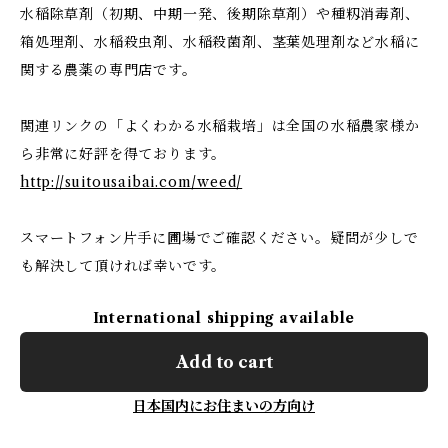
水稲除草剤（初期、中期一発、後期除草剤）や種籾消毒剤、
箱処理剤、水稲殺虫剤、水稲殺菌剤、茎葉処理剤など水稲に
関する農薬の専門店です。
関連リンクの「よくわかる水稲栽培」は全国の水稲農家様か
ら非常に好評を得ております。
http://suitousaibai.com/weed/
スマートフォン片手に圃場でご確認ください。疑問が少しで
も解決して頂ければ幸いです。
International shipping available
Add to cart
日本国内にお住まいの方向け