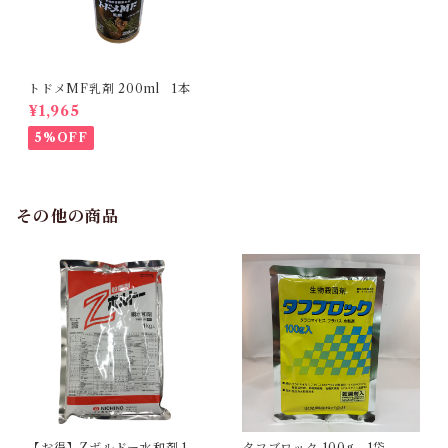
トドメMF乳剤 200ml 1本
¥1,965
5%OFF
その他の商品
【お得】Zボルドー水和剤 1kg
タフブロック 100g 1袋