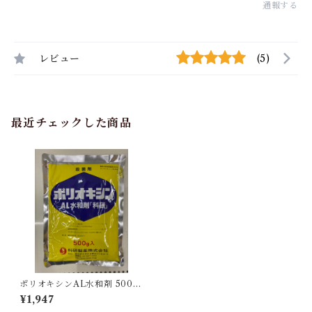
通報する
レビュー
(5)
最近チェックした商品
ポリオキシンAL水和剤 500g
1袋
¥1,947