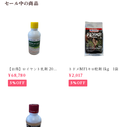
セール中の商品
【お得】ロイヤント乳剤 200
トドメMF1キロ粒剤 1kg 1袋
ml 【1箱】20本入
¥68,780
¥2,017
5%OFF
5%OFF