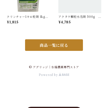
クリンチャー1キロ粒剤 1kg
アクタラ顆粒水溶剤 500g 1
1袋
袋
¥1,815
¥4,785
商品一覧に戻る
© アグリッジ｜水稲農薬専門ストア
Powered by