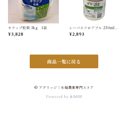
キラップ粒剤 3kg 1袋
レーバスフロアブル 250ml 1
本
¥3,828
¥2,893
商品一覧に戻る
© アグリッジ｜水稲農薬専門ストア
Powered by