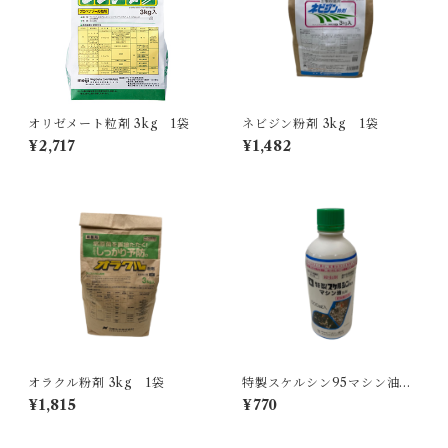
オリゼメート粒剤 3kg 1袋
ネビジン粉剤 3kg 1袋
¥2,717
¥1,482
オラクル粉剤 3kg 1袋
特製スケルシン95マシン油乳
剤 500ml 1本
¥1,815
¥770