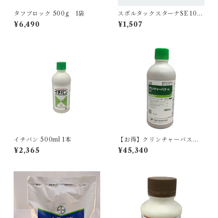
タフブロック 500g 1袋
スポルタックスターナSE 100
ml 1本
¥6,490
¥1,507
イチバン 500ml 1本
【お得】クリンチャーバスME
液剤 500ml 【1箱】20本入
¥2,365
¥45,340