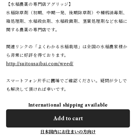
【水稲農薬の専門店アグリッジ】
水稲除草剤（初期、中期一発、後期除草剤）や種籾消毒剤、
箱処理剤、水稲殺虫剤、水稲殺菌剤、茎葉処理剤など水稲に
関する農薬の専門店です。
関連リンクの「よくわかる水稲栽培」は全国の水稲農家様か
ら非常に好評を得ております。
http://suitousaibai.com/weed/
スマートフォン片手に圃場でご確認ください。疑問が少しで
も解決して頂ければ幸いです。
International shipping available
Add to cart
日本国内にお住まいの方向け