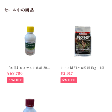
セール中の商品
【お得】ロイヤント乳剤 200
トドメMF1キロ粒剤 1kg 1袋
ml 【1箱】20本入
¥68,780
¥2,017
5%OFF
5%OFF