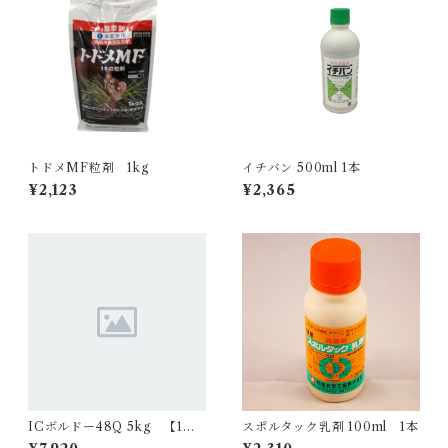
トドメMF粒剤 1kg
イチバン 500ml 1本
¥2,123
¥2,365
ICボルドー48Q 5kg 【1
スポルタック乳剤 100ml 1本
箱】4袋入