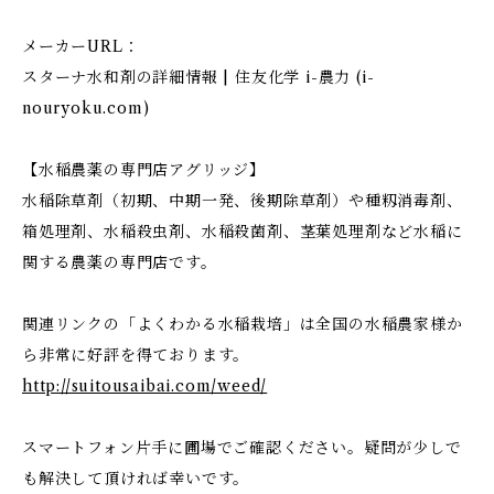
メーカーURL：
スターナ水和剤の詳細情報 | 住友化学 i-農力 (i-
nouryoku.com)
【水稲農薬の専門店アグリッジ】
水稲除草剤（初期、中期一発、後期除草剤）や種籾消毒剤、
箱処理剤、水稲殺虫剤、水稲殺菌剤、茎葉処理剤など水稲に
関する農薬の専門店です。
関連リンクの「よくわかる水稲栽培」は全国の水稲農家様か
ら非常に好評を得ております。
http://suitousaibai.com/weed/
スマートフォン片手に圃場でご確認ください。疑問が少しで
も解決して頂ければ幸いです。