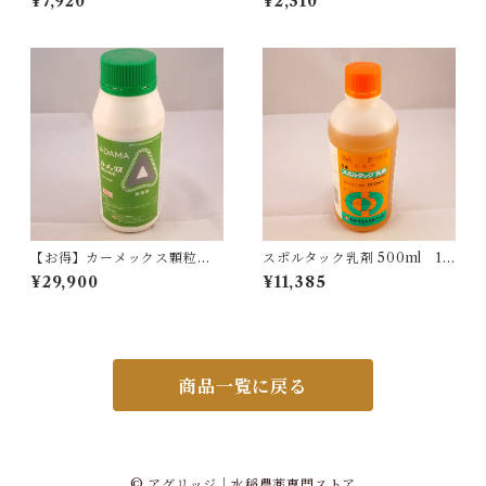
¥7,920
¥2,310
【お得】カーメックス顆粒水
スポルタック乳剤 500ml 1
和剤 300g 10本
本
¥29,900
¥11,385
商品一覧に戻る
© アグリッジ｜水稲農薬専門ストア