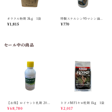
オラクル粉剤 3kg 1袋
特製スケルシン95マシン油乳
剤 500ml 1本
¥1,815
¥770
セール中の商品
【お得】ロイヤント乳剤 200
トドメMF1キロ粒剤 1kg 1袋
ml 【1箱】20本入
¥68,780
¥2,017