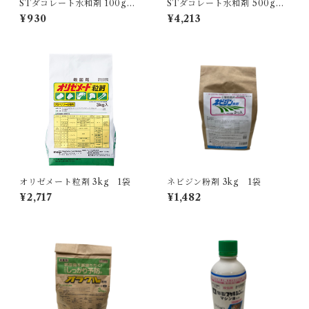
STダコレート水和剤 100g 1
STダコレート水和剤 500g 1
袋
袋
¥930
¥4,213
オリゼメート粒剤 3kg 1袋
ネビジン粉剤 3kg 1袋
¥2,717
¥1,482