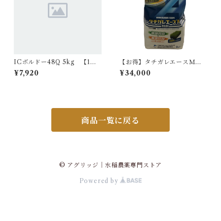
ICボルドー48Q 5kg 【1
【お得】タチガレエースＭ粉
箱】4袋入
剤 3kg 【1箱】8袋入
¥7,920
¥34,000
商品一覧に戻る
© アグリッジ｜水稲農薬専門ストア
Powered by