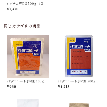
シグナムWDG 500g 1袋
¥7,370
同じカテゴリの商品
STダコレート水和剤 100g 1
STダコレート水和剤 500g 1
袋
袋
¥930
¥4,213