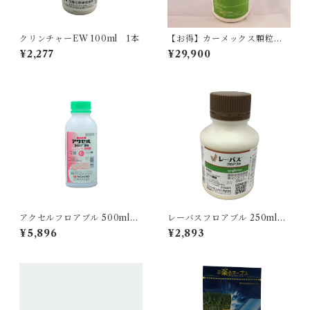
クリンチャーEW 100ml 1本
【お得】カーメックス顆粒水
和剤 300g 10本
¥2,277
¥29,900
アクセルフロアブル 500ml
レーバスフロアブル 250ml 1
1本
本
¥5,896
¥2,893