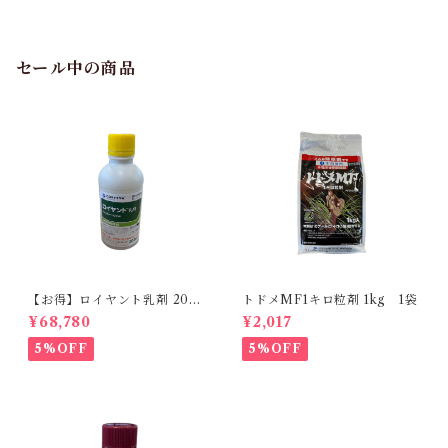
セール中の商品
【お得】ロイヤント乳剤 200
トドメMF1キロ粒剤 1kg 1袋
ml 【1箱】20本入
¥68,780
¥2,017
5%OFF
5%OFF