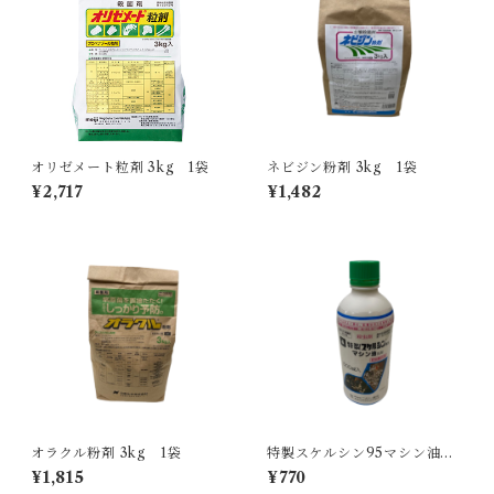
オリゼメート粒剤 3kg 1袋
ネビジン粉剤 3kg 1袋
¥2,717
¥1,482
オラクル粉剤 3kg 1袋
特製スケルシン95マシン油乳
剤 500ml 1本
¥1,815
¥770