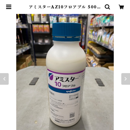
アミスターAZ10フロアブル 500m
l 1本 | アグリッジ｜水稲農薬専門
ストア