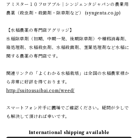
アミスター１０フロアブル｜シンジェンタジャパンの農業用
農薬（殺虫剤・殺菌剤・除草剤など） (syngenta.co.jp)
【水稲農薬の専門店アグリッジ】
水稲除草剤（初期、中期一発、後期除草剤）や種籾消毒剤、
箱処理剤、水稲殺虫剤、水稲殺菌剤、茎葉処理剤など水稲に
関する農薬の専門店です。
関連リンクの「よくわかる水稲栽培」は全国の水稲農家様か
ら非常に好評を得ております。
http://suitousaibai.com/weed/
スマートフォン片手に圃場でご確認ください。疑問が少しで
も解決して頂ければ幸いです。
International shipping available