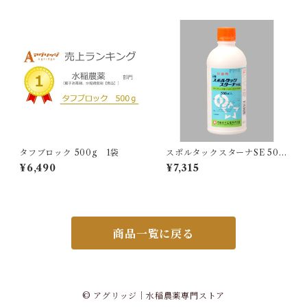
タフブロック 500g 1袋
スポルタックスターナSE 500
ml 1本
¥6,490
¥7,315
商品一覧に戻る
© アグリッジ｜水稲農薬専門ストア