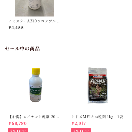
アミスターAZ10フロアブル 5
00ml 1本
¥4,455
セール中の商品
【お得】ロイヤント乳剤 200
トドメMF1キロ粒剤 1kg 1袋
ml 【1箱】20本入
¥68,780
¥2,017
5%OFF
5%OFF