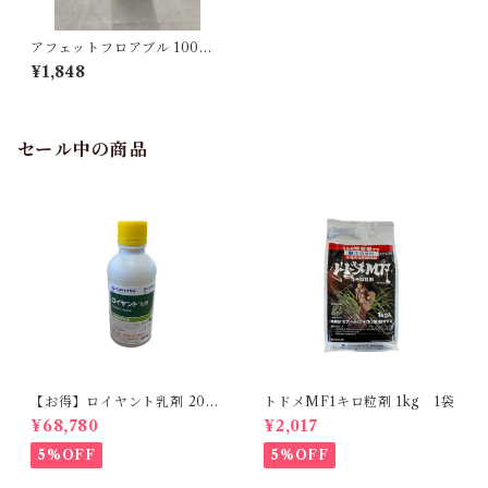
アフェットフロアブル 100ml
1本
¥1,848
セール中の商品
【お得】ロイヤント乳剤 200
トドメMF1キロ粒剤 1kg 1袋
ml 【1箱】20本入
¥68,780
¥2,017
5%OFF
5%OFF