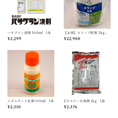
バサグラン液剤 500ml 1本
【お得】キラップ粒剤 3kg
【1箱】6袋入
¥2,299
¥22,900
スポルタック乳剤 100ml 1本
Zボルドー水和剤 1kg 1袋
¥2,310
¥2,376