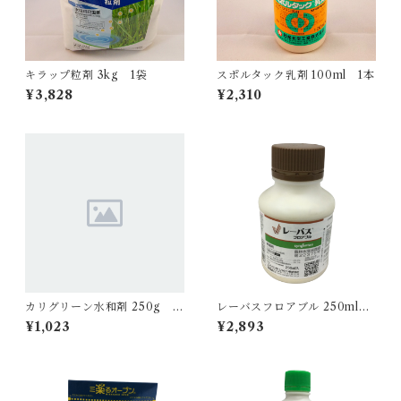
キラップ粒剤 3kg 1袋
スポルタック乳剤 100ml 1本
¥3,828
¥2,310
カリグリーン水和剤 250g 1
レーバスフロアブル 250ml 1
袋
本
¥1,023
¥2,893