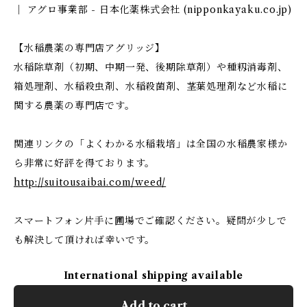
｜ アグロ事業部 - 日本化薬株式会社 (nipponkayaku.co.jp)
【水稲農薬の専門店アグリッジ】
水稲除草剤（初期、中期一発、後期除草剤）や種籾消毒剤、
箱処理剤、水稲殺虫剤、水稲殺菌剤、茎葉処理剤など水稲に
関する農薬の専門店です。
関連リンクの「よくわかる水稲栽培」は全国の水稲農家様か
ら非常に好評を得ております。
http://suitousaibai.com/weed/
スマートフォン片手に圃場でご確認ください。疑問が少しで
も解決して頂ければ幸いです。
International shipping available
Add to cart