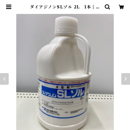
ダイアジノンSLゾル 2L 1本 | ア
グリッジ｜水稲農薬専門ストア