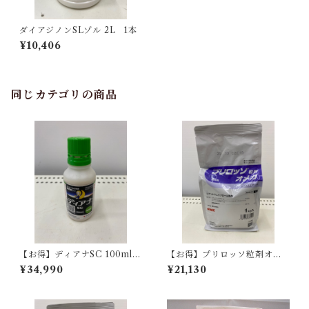
ダイアジノンSLゾル 2L 1本
¥10,406
同じカテゴリの商品
【お得】ディアナSC 100ml
【お得】プリロッソ粒剤オメ
10本
ガ 1kg 【1箱】10袋入
¥34,990
¥21,130