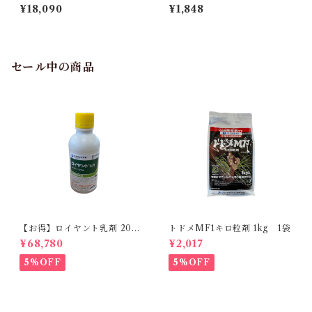
【1箱】6袋入
¥18,090
¥1,848
セール中の商品
【お得】ロイヤント乳剤 200
トドメMF1キロ粒剤 1kg 1袋
ml 【1箱】20本入
¥68,780
¥2,017
5%OFF
5%OFF