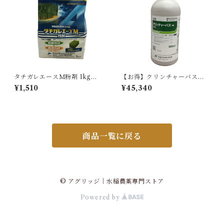
タチガレエースＭ粉剤 1kg 1
【お得】クリンチャーバスME
袋
液剤 500ml 【1箱】20本入
¥1,510
¥45,340
商品一覧に戻る
© アグリッジ｜水稲農薬専門ストア
Powered by