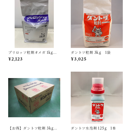
プリロッソ粒剤オメガ 1kg 1
ダントツ粒剤 3kg 1袋
袋
¥2,123
¥3,025
【お得】ダントツ粒剤 3kg
ダントツ水溶剤 125g 1本